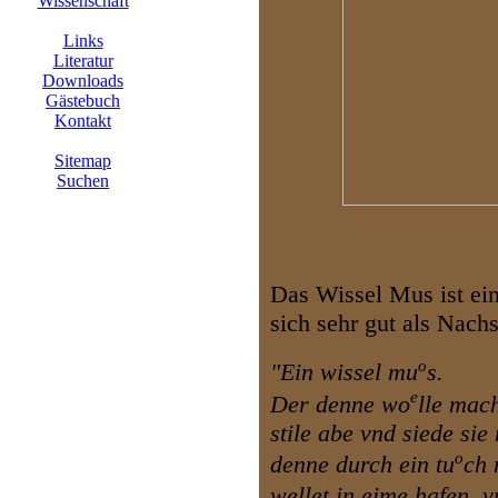
Wissenschaft
Links
Literatur
Downloads
Gästebuch
Kontakt
Sitemap
Suchen
D
as Wissel Mus ist ei
sich sehr gut als Nachs
o
"
E
in wissel mu
s.
e
D
er denne wo
lle mac
stile abe vnd siede sie
o
denne durch ein tu
ch 
wellet in eime hafen. v