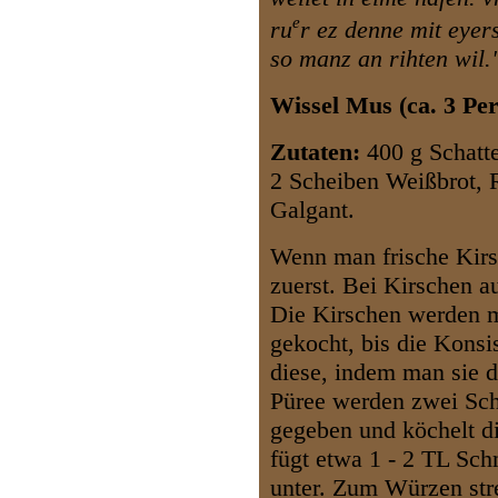
e
ru
r ez denne mit eyer
so manz an rihten wil.
W
issel Mus (ca. 3 Pe
Z
utaten:
400 g Schatte
2 Scheiben Weißbrot, 
Galgant.
W
enn man frische Kirs
zuerst. Bei Kirschen a
Die Kirschen werden m
gekocht, bis die Konsi
diese, indem man sie d
Püree werden zwei Sche
gegeben und köchelt di
fügt etwa 1 - 2 TL Sch
unter. Zum Würzen str