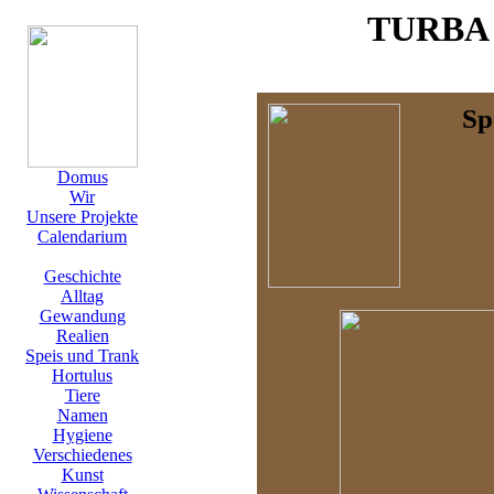
TURBA
Sp
Domus
Wir
Unsere Projekte
Calendarium
Geschichte
Alltag
Gewandung
Realien
Speis und Trank
Hortulus
Tiere
Namen
Hygiene
Verschiedenes
Kunst