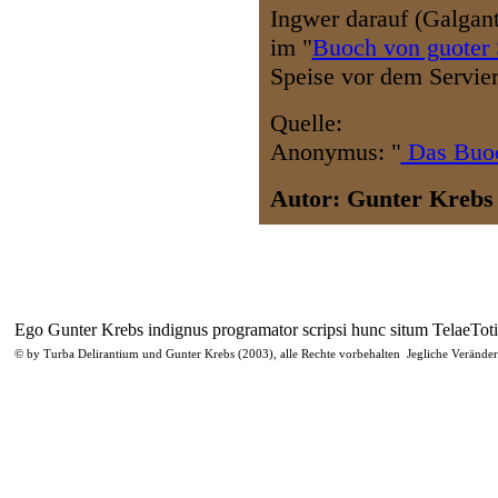
Ingwer darauf (Galgant
im "
Buoch von guoter 
Speise vor dem Servie
Q
uelle:
Anonymus: "
Das Buoc
A
utor: Gunter Krebs
Ego Gunter Krebs indignus programator scripsi hunc situm TelaeTot
© by Turba Delirantium und Gunter Krebs (2003), alle Rechte vorbehalten Jegliche Veränd