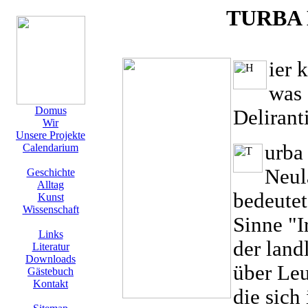
TURBA
ier 
was 
Domus
Deliran
Wir
Unsere Projekte
urba
Calendarium
Neul
Geschichte
Alltag
bedeutet
Kunst
Wissenschaft
Sinne "I
Links
der land
Literatur
Downloads
über Le
Gästebuch
Kontakt
die sich