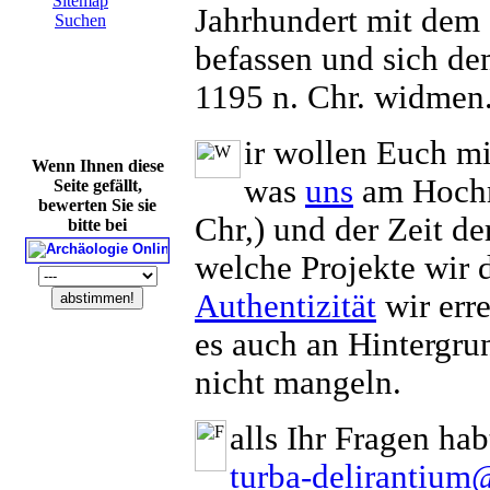
Sitemap
Jahrhundert mit dem 
Suchen
befassen und sich d
1195 n. Chr.
widmen
ir wollen Euch mi
W
enn Ihnen diese
was
uns
am Hochmi
Seite gefällt,
bewerten Sie sie
Chr,) und der Zeit de
bitte bei
welche Projekte wir 
Authentizität
wir erre
es auch an Hintergru
nicht mangeln.
alls Ihr Fragen ha
turba-delirantium